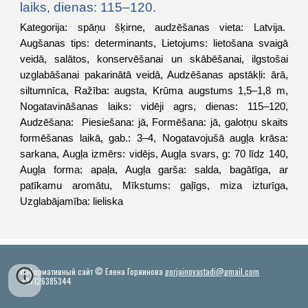
laiks, dienas: 115–120.
Kategorija: spāņu šķirne, audzēšanas vieta: Latvija.
Augšanas tips: determinants, Lietojums: lietošana svaigā
veidā, salātos, konservēšanai un skābēšanai, ilgstošai
uzglabāšanai pakarinātā veidā, Audzēšanas apstākļi: ārā,
siltumnīca, Ražība: augsta, Krūma augstums 1,5–1,8 m,
Nogatavināšanas laiks: vidēji agrs, dienas: 115–120,
Audzēšana: Piesiešana: jā, Formēšana: jā, galotņu skaits
formēšanas laikā, gab.: 3–4, Nogatavojušā augļa krāsa:
sarkana, Augļa izmērs: vidējs, Augļa svars, g: 70 līdz 140,
Augļa forma: apaļa, Augļa garša: salda, bagātīga, ar
patīkamu aromātu, Mīkstums: gaļīgs, miza izturīga,
Uzglabājamība: lieliska
Информативный сайт © Елена Горяинова
gorjainovastadi@gmail.com
+37126385344