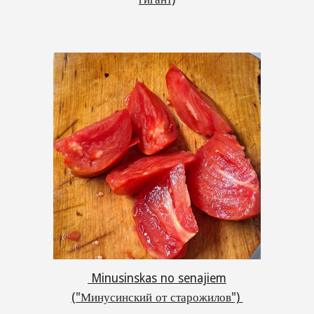
Minusinskas no senajiem
("Минусинский от старожилов")