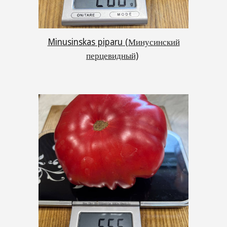
Minusinskas piparu (Минусинский
перцевидный)