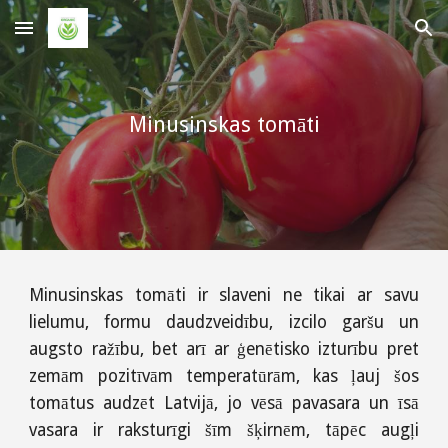
Skip to main content
Skip to navigation
Minusinskas tomāti
Minusinskas tomāti ir slaveni ne tikai ar savu
lielumu, formu daudzveidību, izcilo garšu un
augsto ražību, bet arī ar ģenētisko izturību pret
zemām pozitīvām temperatūrām, kas ļauj šos
tomātus audzēt Latvijā, jo vēsā pavasara un īsā
vasara ir raksturīgi šīm šķirnēm, tāpēc augļi