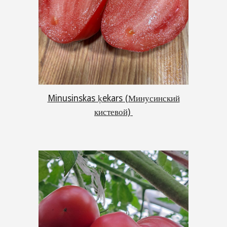
Minusinskas ķekars (Минусинский
кистевой)