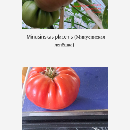
Minusinskas plācenis (Минусинская
лепёшка)