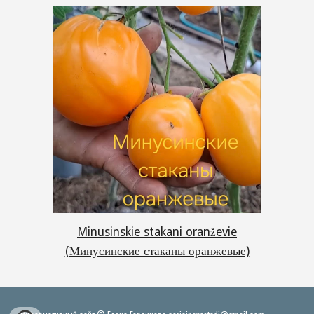
Minusinskie stakani oranževie
(Минусинские стаканы оранжевые)