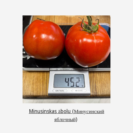
Minusinskas ābolu (Минусинский
яблочный)