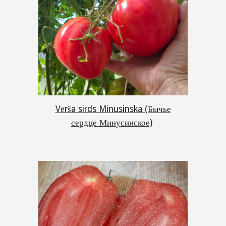
Vērša sirds Minusinska (Бычье
сердце Минусинское)