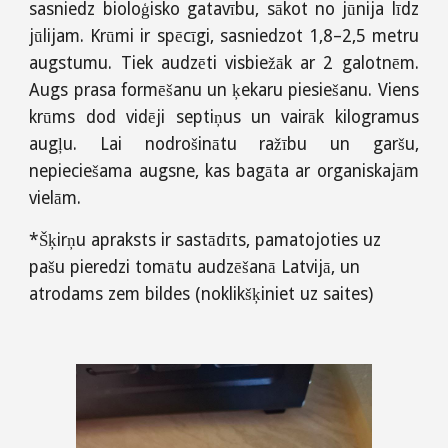
sasniedz bioloģisko gatavību, sākot no jūnija līdz
jūlijam. Krūmi ir spēcīgi, sasniedzot 1,8–2,5 metru
augstumu. Tiek audzēti visbiežāk ar 2 galotnēm.
Augs prasa formēšanu un ķekaru piesiešanu. Viens
krūms dod vidēji septiņus un vairāk kilogramus
augļu. Lai nodrošinātu ražību un garšu,
nepieciešama augsne, kas bagāta ar organiskajām
vielām.
*Šķirņu apraksts ir sastādīts, pamatojoties uz
pašu pieredzi tomātu audzēšanā Latvijā, un
atrodams zem bildes (noklikšķiniet uz saites)