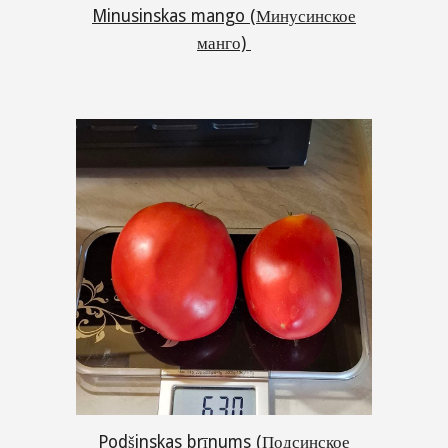
Minusinskas mango (Минусинское
манго)
Podšinskas brīnums (Подсинское