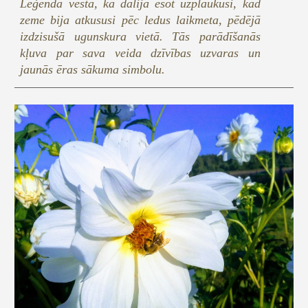
Leģenda vēsta, ka dālija esot uzplaukusi, kad
zeme bija atkususi pēc ledus laikmeta, pēdējā
izdzisušā ugunskura vietā. Tās parādīšanās
kļuva par sava veida dzīvības uzvaras un
jaunās ēras sākuma simbolu.