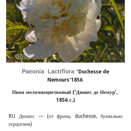
Paeonia  Lactiflora
'Duchesse de 
Nemours'1856 
Пион молочноцветковый ('Дюшес де Немур', 
1856 г.)
RU Дюшес — (от франц. duchesse, буквально
герцогиня)