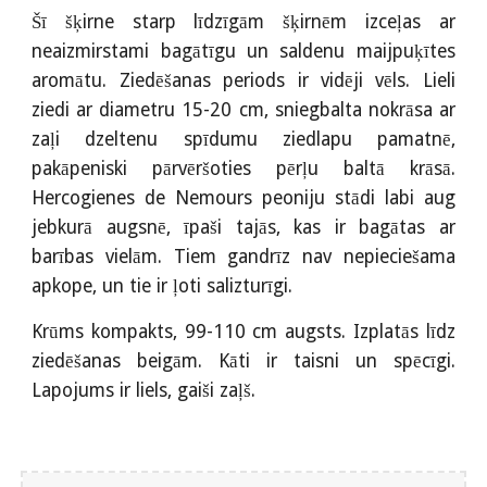
Šī šķirne starp līdzīgām šķirnēm izceļas ar
neaizmirstami bagātīgu un saldenu maijpuķītes
aromātu. Ziedēšanas periods ir vidēji vēls. Lieli
ziedi ar diametru 15-20 cm, sniegbalta nokrāsa ar
zaļi dzeltenu spīdumu ziedlapu pamatnē,
pakāpeniski pārvēršoties pērļu baltā krāsā.
Hercogienes de Nemours peoniju stādi labi aug
jebkurā augsnē, īpaši tajās, kas ir bagātas ar
barības vielām. Tiem gandrīz nav nepieciešama
apkope, un tie ir ļoti salizturīgi.
Krūms kompakts, 99-110 cm augsts. Izplatās līdz
ziedēšanas beigām. Kāti ir taisni un spēcīgi.
Lapojums ir liels, gaiši zaļš.