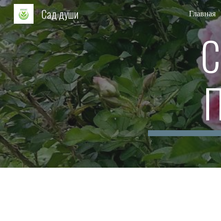
Сад души
Главная
Sk
С