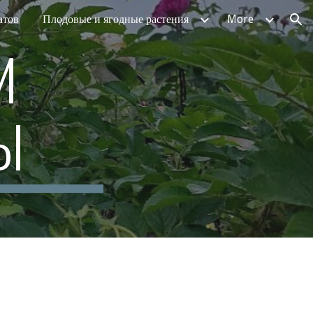
атов
Плодовые и ягодные растения
More
ion
 
Ы