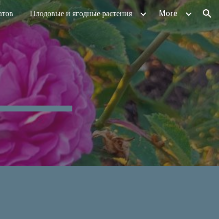
атов
Плодовые и ягодные растения
More
ion