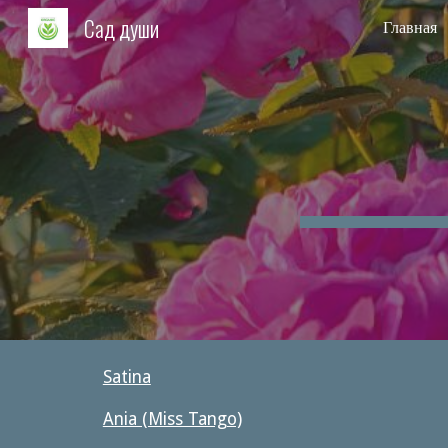
Сад души
Главная
Sk
Satina
Ania (Miss Tango)