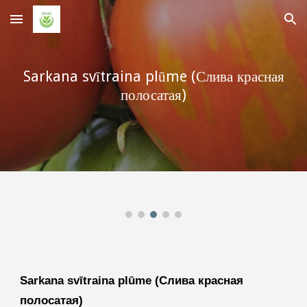
Skip to main content
Skip to navigation
Sarkana svītraina plūme (Слива красная
полосатая)
Sarkana svītraina plūme (Слива красная
полосатая)