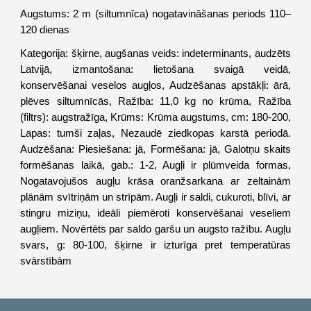
Augstums: 2 m (siltumnīca) nogatavināšanas periods 110–
120 dienas
Kategorija: šķirne, augšanas veids: indeterminants, audzēts
Latvijā, izmantošana: lietošana svaigā veidā,
konservēšanai veselos augļos, Audzēšanas apstākļi: ārā,
plēves siltumnīcās, Ražība: 11,0 kg no krūma, Ražība
(filtrs): augstražīga, Krūms: Krūma augstums, cm: 180-200,
Lapas: tumši zaļas, Nezaudē ziedkopas karstā periodā.
Audzēšana: Piesiešana: jā, Formēšana: jā, Galotņu skaits
formēšanas laikā, gab.: 1-2, Augļi ir plūmveida formas,
Nogatavojušos augļu krāsa oranžsarkana ar zeltainām
plānām svītriņām un strīpām. Augļi ir saldi, cukuroti, blīvi, ar
stingru miziņu, ideāli piemēroti konservēšanai veseliem
augļiem. Novērtēts par saldo garšu un augsto ražību. Augļu
svars, g: 80-100, šķirne ir izturīga pret temperatūras
svārstībām