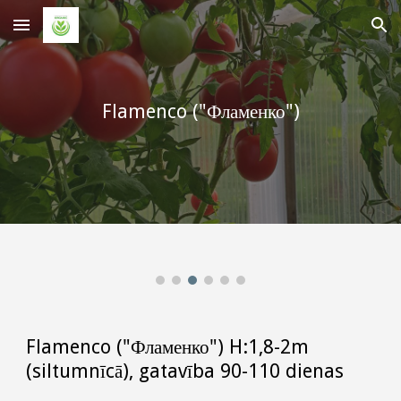
Skip to main content
Skip to navigation
Flamenco ("Фламенко")
Flamenco ("Фламенко") H:1,8-2m
(siltumnīcā), gatavība 90-110 dienas