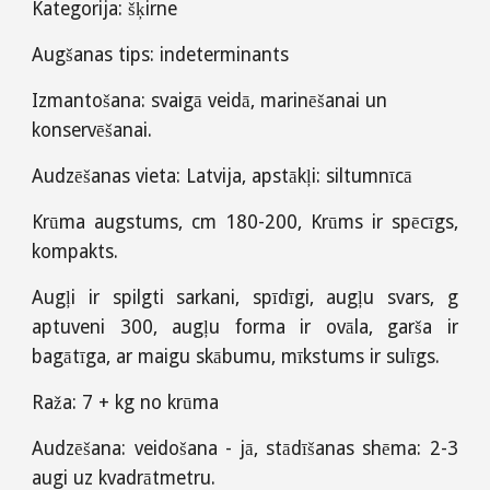
Kategorija: šķirne
Augšanas tips: indeterminants
Izmantošana: svaigā veidā, marinēšanai un
konservēšanai.
Audzēšanas vieta: Latvija
,
apstākļi: siltumnīcā
Krūma augstums, cm 180-200, Krūms ir spēcīgs,
kompakts.
Augļi ir spilgti sarkani, spīdīgi, augļu svars, g
aptuveni 300, augļu forma ir ovāla, garša ir
bagātīga, ar maigu skābumu, mīkstums ir sulīgs.
Raža: 7 + kg no krūma
Audzēšana: veidošana - jā, stādīšanas shēma: 2-3
augi uz kvadrātmetru.